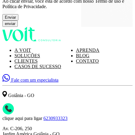
Ao clicar enviar, você está de acordo com nosso Termo de uso e
Política de Privacidade.
Enviar
A VOIT
APRENDA
SOLUÇÕES
BLOG
CLIENTES
CONTATO
CASOS DE SUCESSO
Fale com um especialista
Goiânia - GO
clique aqui para ligar
6230933323
Av. C-206, 250
Jardim América Goiânia - GO,