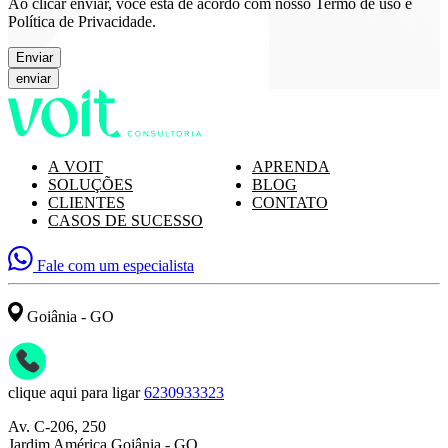
Ao clicar enviar, você está de acordo com nosso Termo de uso e
Política de Privacidade.
Enviar
A VOIT
APRENDA
SOLUÇÕES
BLOG
CLIENTES
CONTATO
CASOS DE SUCESSO
Fale com um especialista
Goiânia - GO
clique aqui para ligar
6230933323
Av. C-206, 250
Jardim América Goiânia - GO,