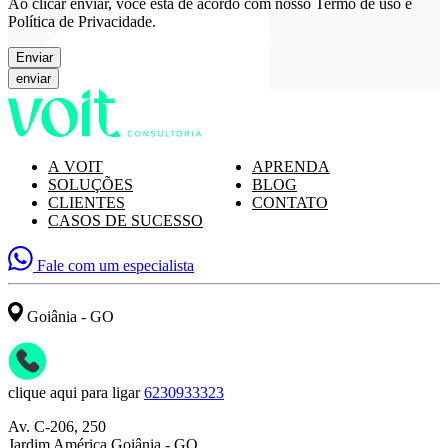
Ao clicar enviar, você está de acordo com nosso Termo de uso e
Política de Privacidade.
Enviar
A VOIT
APRENDA
SOLUÇÕES
BLOG
CLIENTES
CONTATO
CASOS DE SUCESSO
Fale com um especialista
Goiânia - GO
clique aqui para ligar
6230933323
Av. C-206, 250
Jardim América Goiânia - GO,